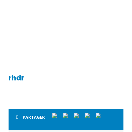
rhdr
rhdr
PARTAGER